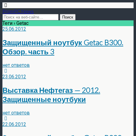
PromPC News
Теги › Getac
25.06.2012
Защищенный ноутбук Getac B300.
Обзор. часть 3
нет ответов
23.06.2012
Выставка Нефтегаз — 2012.
Защищенные ноутбуки
нет ответов
22.06.2012