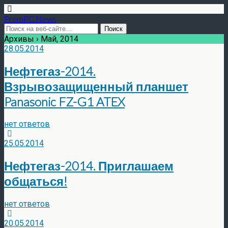
PromPC News
Архивы › Май, 2014
28.05.2014
Нефтегаз-2014.
Взрывозащищенный планшет
Panasonic FZ-G1 ATEX
нет ответов
25.05.2014
Нефтегаз-2014. Приглашаем
общаться!
нет ответов
20.05.2014