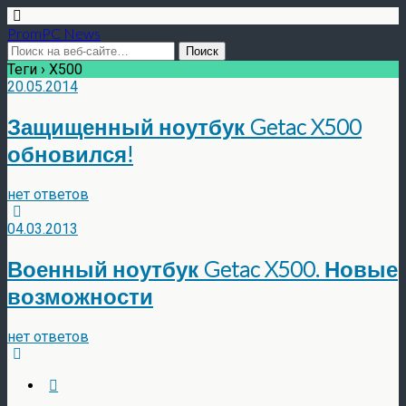
PromPC News
Теги › X500
20.05.2014
Защищенный ноутбук Getac X500
обновился!
нет ответов
04.03.2013
Военный ноутбук Getac X500. Новые
возможности
нет ответов