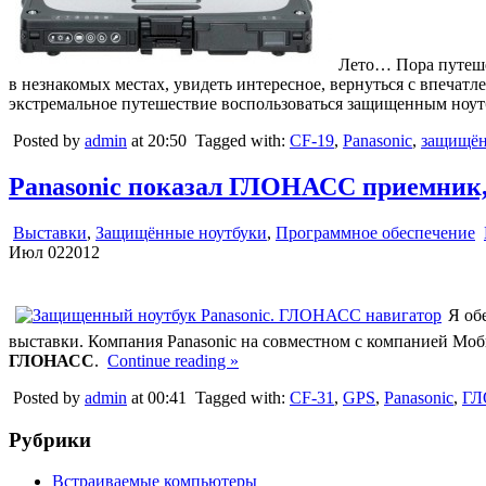
Лето… Пора путешес
в незнакомых местах, увидеть интересное, вернуться с впечатл
экстремальное путешествие воспользоваться защищенным ноу
Posted by
admin
at 20:50
Tagged with:
CF-19
,
Panasonic
,
защищён
Panasonic показал ГЛОНАСС приемник,
Выставки
,
Защищённые ноутбуки
,
Программное обеспечение
Июл
02
2012
Я об
выставки. Компания Panasonic на совместном с компанией Мо
ГЛОНАСС
.
Continue reading »
Posted by
admin
at 00:41
Tagged with:
CF-31
,
GPS
,
Panasonic
,
ГЛ
Рубрики
Встраиваемые компьютеры