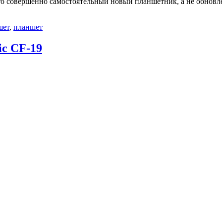
то совершенно самостоятельный новый планшетник, а не обновл
шет
,
планшет
c CF-19