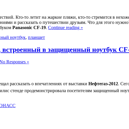
твий. Кто-то летит на жаркие пляжи, кто-то стремится в нехож
ениями и рассказать о путешествии друзьям. Что для этого нужно?
тбуком
Panasonic CF-19
.
Continue reading »
ный ноутбук
,
планшет
 встроенный в защищенный ноутбук CF
No Responses »
ещал рассказать о впечатлениях от выставки
Нефтегаз-2012
. Сег
билис стенде продемонстрировала посетителям защищенный ноу
ОНАСС