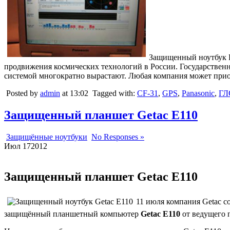
Защищенный ноутбук P
продвижения космических технологий в России. Государствен
системой многократно вырастают. Любая компания может при
Posted by
admin
at 13:02
Tagged with:
CF-31
,
GPS
,
Panasonic
,
ГЛ
Защищенный планшет Getac E110
Защищённые ноутбуки
No Responses »
Июл
17
2012
Защищенный планшет Getac E110
11 июля компания Getac с
защищённый планшетный компьютер
Getac E110
от ведущего 