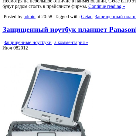
Несмотря на небольшое отличие в наименовании, Getac E110 э
будут рядом стоять в прайслисте фирмы.
Continue reading »
Posted by
admin
at 20:58
Tagged with:
Getac
,
Защищенный план
Защищенный ноутбук планшет Panasoni
Защищённые ноутбуки
3 комментария »
Июл
08
2012