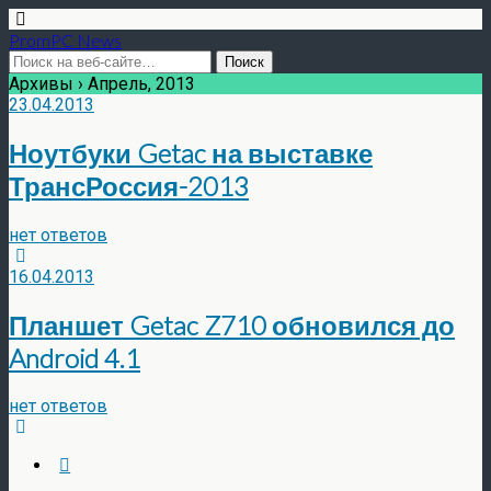
PromPC News
Архивы › Апрель, 2013
23.04.2013
Ноутбуки Getac на выставке
ТрансРоссия-2013
нет ответов
16.04.2013
Планшет Getac Z710 обновился до
Android 4.1
нет ответов