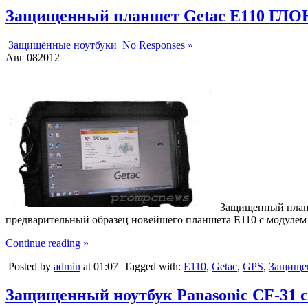
Защищенный планшет Getac E110 ГЛ
Защищённые ноутбуки
No Responses »
Авг
08
2012
Защищенный планш
предварительный образец новейшего планшета E110 с модуле
Continue reading »
Posted by
admin
at 01:07
Tagged with:
E110
,
Getac
,
GPS
,
Защище
Защищенный ноутбук Panasonic СF-31