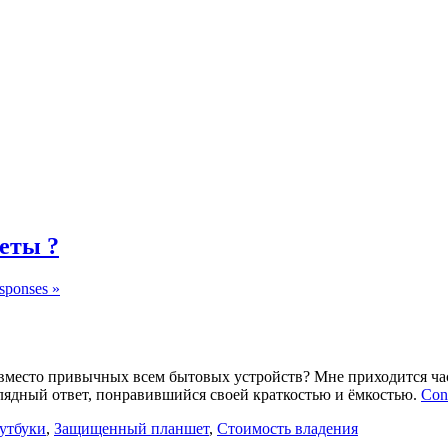
еты ?
sponses »
место привычных всем бытовых устройств? Мне приходится част
лядный ответ, понравившийся своей краткостью и ёмкостью.
Cont
утбуки
,
Защищенный планшет
,
Стоимость владения