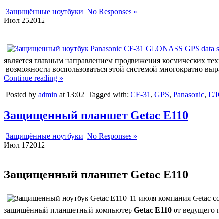
Защищённые ноутбуки
No Responses »
Июл
25
2012
является главным направлением продвижения космических тех
возможности воспользоваться этой системой многократно выр
Continue reading »
Posted by
admin
at 13:02
Tagged with:
CF-31
,
GPS
,
Panasonic
,
ГЛ
Защищенный планшет Getac E110
Защищённые ноутбуки
No Responses »
Июл
17
2012
Защищенный планшет Getac E110
11 июля компания Getac с
защищённый планшетный компьютер
Getac E110
от ведущего 