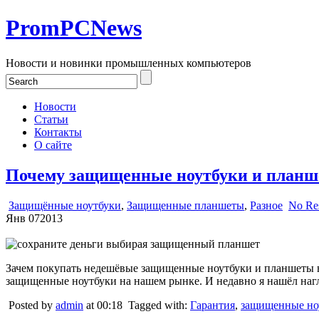
PromPCNews
Новости и новинки промышленных компьютеров
Новости
Статьи
Контакты
О сайте
Почему защищенные ноутбуки и планш
Защищённые ноутбуки
,
Защищенные планшеты
,
Разное
No Re
Янв
07
2013
Зачем покупать недешёвые защищенные ноутбуки и планшеты в
защищенные ноутбуки на нашем рынке. И недавно я нашёл наг
Posted by
admin
at 00:18
Tagged with:
Гарантия
,
защищенные но