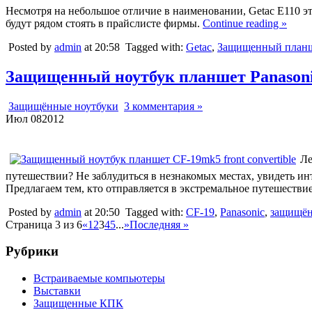
Несмотря на небольшое отличие в наименовании, Getac E110 э
будут рядом стоять в прайслисте фирмы.
Continue reading »
Posted by
admin
at 20:58
Tagged with:
Getac
,
Защищенный план
Защищенный ноутбук планшет Panasoni
Защищённые ноутбуки
3 комментария »
Июл
08
2012
Ле
путешествии? Не заблудиться в незнакомых местах, увидеть инт
Предлагаем тем, кто отправляется в экстремальное путешеств
Posted by
admin
at 20:50
Tagged with:
CF-19
,
Panasonic
,
защищён
Страница 3 из 6
«
1
2
3
4
5
...
»
Последняя »
Рубрики
Встраиваемые компьютеры
Выставки
Защищенные КПК