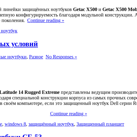
ой линейки защищённых ноутбуков
Getac X500
и
Getac X500 Mobi
лепную конфигурируемость благодаря модульной конструкции. 
о поколения.
Continue reading »
ноутбук
ых условий
ые ноутбуки
,
Разное
No Responses »
 Latitude 14 Rugged Extreme
представлены ведущим производите
одаря специальной конструкции корпуса из самых прочных совр
 в своём компьютере, если это защищенный ноутбук Dell серии R
Continue reading »
e
,
windows 8
,
защищённый ноутбук
,
Защищенный планшет
утбуки CF-53