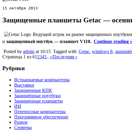
15 октября 2013
Защищенные планшеты Getac — осенн
Ведущий игрок на рынке защищенных ноутбуко
и
защищенный ноутбук — планшет V110.
Continue reading 
Posted by
admin
at 10:15
Tagged with:
Getac
,
windows 8
,
защищён
Страница 1 из 6
1
2
3
4
5
...
»
Последняя »
Рубрики
Встраиваемые компьютеры
Выставки
Защищенные КПК
Защищённые ноутбуки
Защищенные планшеты
ИИ
Переносные компьютеры
Программное обеспечение
Разное
Серверы