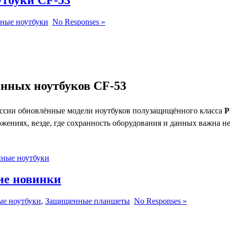
ные ноутбуки
No Responses »
ённых ноутбуков CF-53
России обновлённые модели ноутбуков полузащищённого класса
P
ениях, везде, где сохранность оборудования и данных важна не 
ные ноутбуки
ие новинки
е ноутбуки
,
Защищенные планшеты
No Responses »