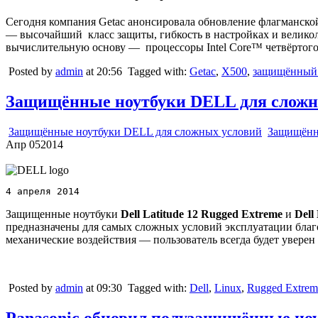
Сегодня компания Getac анонсировала обновление флагманск
— высочайший класс защиты, гибкость в настройках и велико
вычислительную основу — процессоры Intel Core™ четвёртог
Posted by
admin
at 20:56
Tagged with:
Getac
,
X500
,
защищённый 
Защищённые ноутбуки DELL для сложн
Защищённые ноутбуки DELL для сложных условий
Защищённ
Апр
05
2014
4 апреля 2014
Защищенные ноутбуки
Dell Latitude 12 Rugged Extreme
и
Dell
предназначены для самых сложных условий эксплуатации благ
механические воздействия — пользователь всегда будет уверен
Posted by
admin
at 09:30
Tagged with:
Dell
,
Linux
,
Rugged Extrem
Panasonic обновил полузащищённые но