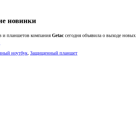
ие новинки
в и планшетов компания
Getac
сегодня объявила о выходе новых
»
ный ноутбук
,
Защищенный планшет