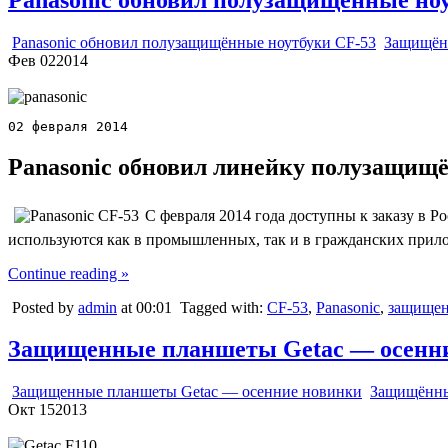
Panasonic обновил полузащищённые ноутбуки CF-53
Защищён
Фев
02
2014
02 февраля 2014
Panasonic обновил линейку полузащищ
C февраля 2014 года доступны к заказу в 
используются как в промышленных, так и в гражданских прилож
Continue reading »
Posted by
admin
at 00:01
Tagged with:
CF-53
,
Panasonic
,
защищен
Защищенные планшеты Getac — осенн
Защищенные планшеты Getac — осенние новинки
Защищённы
Окт
15
2013