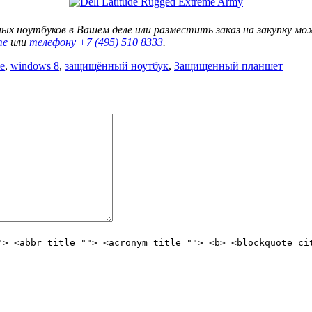
 ноутбуков в Вашем деле или разместить заказ на закупку мож
те
или
телефону +7 (495) 5
10 8333
.
e
,
windows 8
,
защищённый ноутбук
,
Защищенный планшет
"> <abbr title=""> <acronym title=""> <b> <blockquote ci