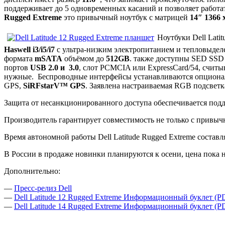
поддерживает до 5 одновременных касаний и позволяет работа
Rugged Extreme
это привычный ноутбук с матрицей
14″ 1366 
Ноутбуки Dell Lati
Haswell i3/i5/i7
с ультра-низким электропитанием и тепловыдел
формата
mSATA
объёмом до
512GB
. также доступны SED SSD 
портов
USB 2.0 и 3.0
, слот PCMCIA или ExpressCard/54, считы
нужные. Беспроводные интерфейсы устанавливаются опциона
GPS,
SiRFstarV™ GPS
. Заявлена настраиваемая RGB подсветк
Защита от несанкционированного доступа обеспечивается подд
Производитель гарантирует совместимость не только с прив
Время автономной работы Dell Latitude Rugged Extreme составл
В России в продаже новинки планируются к осени, цена пока н
Дополнительно:
—
Пресс-релиз Dell
—
Dell Latitude 12 Rugged Extreme Информационный буклет (P
—
Dell Latitude 14 Rugged Extreme Информационный буклет (P