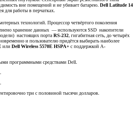
видимость вне помещений и не убивает батарею.
Dell Latitude 14
я для работы в перчатках.
пьютерных технологий. Процессор четвёртого поколения
олнено хранение данных — используются SSD накопители
 модели) настоящих порта
RS-232
, гигабитная сеть, до четырёх
дновременно и пользователю придётся выбирать наиболее
E
или
Dell Wireless 5570E HSPA+
с поддержкой A-
ными программными средствами Dell.
.
.
иентировочно три с половиной тысячи долларов.