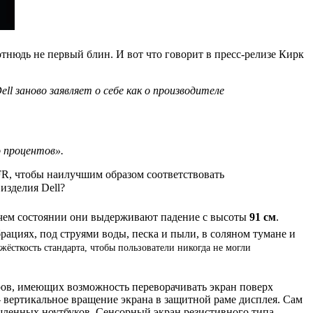
отнюдь не первый блин. И вот что говорит в пресс-релизе Кирк
ell заново заявляет о себе как о производителе
о процентов».
R, чтобы наилучшим образом соответствовать
изделия Dell?
очем состоянии они выдерживают падение с высоты
91 см
.
рациях, под струями воды, песка и пыли, в соляном тумане и
сткость стандарта, чтобы пользователи никогда не могли
ров, имеющих возможность переворачивать экран поверх
вертикальное вращение экрана в защитной раме дисплея. Сам
ленных ноутбуков. Сенсорный экран резистивного типа