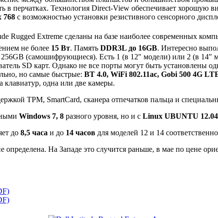
ть в перчатках. Технология Direct-View обеспечивает хорошую 
x 768
с возможностью установки резистивного сенсорного диспле
tude Rugged Extreme сделаны на базе наиболее современных ком
ением не более
15 Вт
. Память
DDR3L до 16GB
. Интересно вып
256GB (самошифрующиеся). Есть 1 (в 12″ модели) или 2 (в 14″
ватель SD карт. Однако не все порты могут быть установлены о
льно, но самые быстрые:
BT 4.0, WiFi 802.11ac, Gobi 500 4G LT
а клавиатур, одна или две камеры.
ержкой TPM, SmartCard, сканера отпечатков пальца и специаль
ычными
Windows 7, 8
разного уровня, но и с
Linux UBUNTU 12.04
яет до
8,5 часа
и до
14 часов
для моделей 12 и 14 соответственно
е определена. На Западе это случится раньше, в мае по цене ор
DF)
DF)