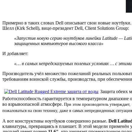
Примерно в таких словах Dell описывает свои новые ноутбуки. 
Шелл (Kirk Schell), вице-президент Dell, Client Solutions Group:
«Запустив новую серию ноутбуков линейки Latitude — Latit
защищенных компьютеров высокого класса»
И добавляет:
«… в самых непредсказуемых полевых условиях … с этими
Производитель учёл множество пожеланий реальных пользоват
требованиям воинской службы, производства, при обеспечени
Защита обеих м
Работоспособность гарантируется в температурном диапазоне 
во взрывоопасной атмосфере.
При этом производитель утверждает,
пожаловаться на свою технику, даже в
самых непредвиденных ситуация
А вот конструктивы ноутбуков совершенно разные.
Dell Latit
клавиатуры, превращаясь в планшет. В этой модели применён
дисплей имеет размер
11.6″
, что занимает промежуточное пол