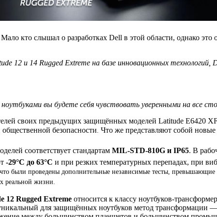
Мало кто слышал о разработках Dell в этой области, однако это 
ude 12 и 14 Rugged Extreme на базе инновационных технологий, D
 ноутбуками вы будете себя чувствовать уверенными на все ст
елей своих предыдущих защищённых моделей Latitude E6420 XF
и общественной безопасности
Что же представляют собой новые 
.
оделей соответствует стандартам
MIL-STD-810G и IP65
. В раб
от
-29°C до 63°C
и при резких температурных перепадах, при виб
 что были проведены дополнительные независимые тесты, превышающие жё
х реальной жизни.
ude 12 Rugged Extreme
относится к классу ноутбуков-трансформе
 уникальный для защищённых ноутбуков метод трансформации — 
ожение между большинством планшетов и большинством промыш