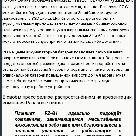
Поскольку для множества применений важны не просто данные, но и
их защита от неавторизованного доступа, планшет Panasonic FZ-G1
может быть оборудован считывателем SmartCard и модулем
легкосъёмного SSD диска. Для быстрого запуска основных
функциональных приложений планшет оснащён обычных конопок
включения и регулировки звука аппаратными кнопками «Windows»
для вызова меню «Старт» и настраиваемыми A1 и A2, на которые
можно повесить запуск приложений или каких-либо действий.
Размещение аккумуляторной батареи позволяет легко заменять
разряженную на новую (при выключенном планшете). Встроенные
средства энергосбережения дают возможность проработать на
стандартной батарее до 8 часов непрерывно, а при использовании
опциональной батареи повышенной ёмкости до
16 часов
! Лёгкая
замена батареи обеспечивает практически непрерывную
круглосуточную работу устройства.
В своём пресс релизе, распростанённом на презентации,
компания Panasonic пишет:
Планшет FZ-G1 идеально подойдёт
компаниям, занимающимся масштабными
инженерными работами или обслуживанием в
полевых условиях и работающих в