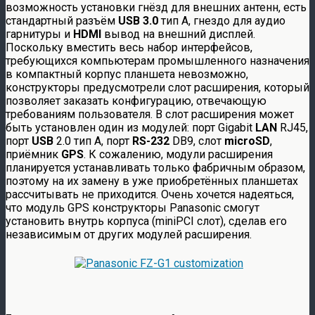
возможность установки гнёзд для внешних антенн, есть
стандартный разъём
USB 3.0
тип A, гнездо для аудио
гарнитуры и
HDMI
вывод на внешний дисплей.
Поскольку вместить весь набор интерфейсов,
требующихся компьютерам промышленного назначения
в компактный корпус планшета невозможно,
конструкторы предусмотрели слот расширения, который
позволяет заказать конфигурацию, отвечающую
требованиям пользователя. В слот расширения может
быть установлен один из модулей: порт Gigabit
LAN
RJ45,
порт
USB
2.0 тип A, порт
RS-232
DB9, слот
microSD
,
приёмник
GPS
. К сожалению, модули расширения
планируется устанавливать только фабричным образом,
поэтому на их замену в уже приобретённых планшетах
рассчитывать не приходится. Очень хочется надеяться,
что модуль GPS конструкторы Panasonic смогут
установить внутрь корпуса (miniPCI слот), сделав его
независимым от других модулей расширения.