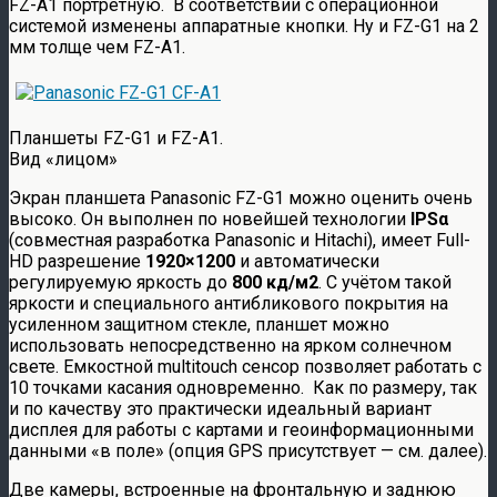
FZ-A1 портретную. В соответствии с операционной
системой изменены аппаратные кнопки. Ну и FZ-G1 на 2
мм толще чем FZ-A1.
Планшеты FZ-G1 и FZ-A1.
Вид «лицом»
Экран планшета Panasonic FZ-G1 можно оценить очень
высоко. Он выполнен по новейшей технологии
IPSα
(совместная разработка Panasonic и Hitachi), имеет Full-
HD разрешение
1920×1200
и автоматически
регулируемую яркость до
800 кд/м2
. С учётом такой
яркости и специального антибликового покрытия на
усиленном защитном стекле, планшет можно
использовать непосредственно на ярком солнечном
свете. Емкостной multitouch сенсор позволяет работать с
10 точками касания одновременно. Как по размеру, так
и по качеству это практически идеальный вариант
дисплея для работы с картами и геоинформационными
данными «в поле» (опция GPS присутствует — см. далее).
Две камеры, встроенные на фронтальную и заднюю