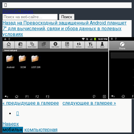
PromPC News
Назад на Превосходный защищенный Android планшет
7″ для вычислений, связи и сбора данных в полевых
условиях
« предыдущее в галерее
следующее в галерее »
Наверх
мобильн.
компьютерная