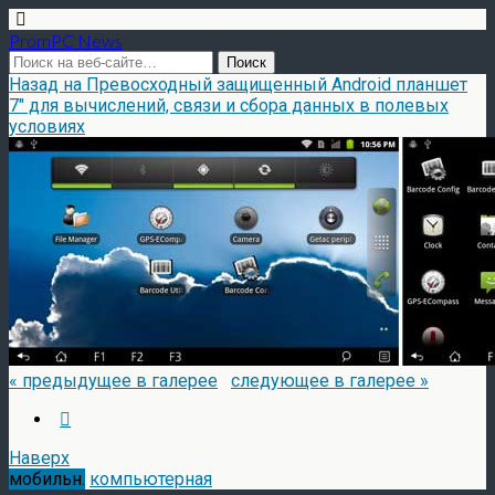
PromPC News
Назад на Превосходный защищенный Android планшет
7″ для вычислений, связи и сбора данных в полевых
условиях
« предыдущее в галерее
следующее в галерее »
Наверх
мобильн.
компьютерная