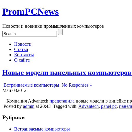
PromPCNews
Новости и новинки промышленных компьютеров
Новости
Статьи
Контакты
О сайте
Новые модели панельных компьютеров 
Встраиваемые компьютеры
No Responses »
Май
03
2012
Компания Advantech
представила
новые модели в линейке 
Posted by
admin
at 20:43
Tagged with:
Advantech
,
panel pc
,
панел
Рубрики
Встраиваемые компьютеры