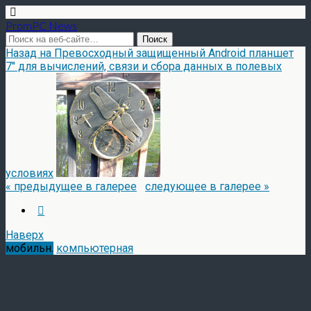
PromPC News
Назад на Превосходный защищенный Android планшет
7″ для вычислений, связи и сбора данных в полевых
условиях
« предыдущее в галерее
следующее в галерее »
Наверх
мобильн.
компьютерная